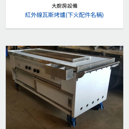
大廚房設備
紅外線瓦斯烤爐(下火配件名稱)