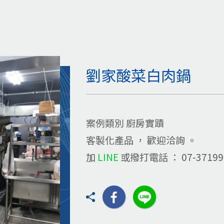
劉家酸菜白肉鍋
案例類別 廚房實蹟
客製化產品 ， 歡迎洽詢 。
加
LINE
或撥打電話 ： 07-37199